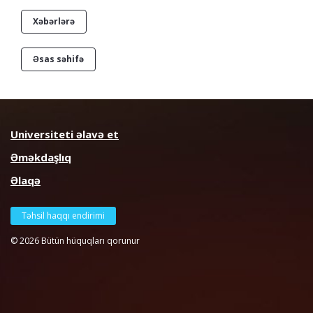
Xəbərlərə
Əsas səhifə
Universiteti əlavə et
Əməkdaşlıq
Əlaqə
Təhsil haqqı endirimi
© 2026 Bütün hüquqları qorunur