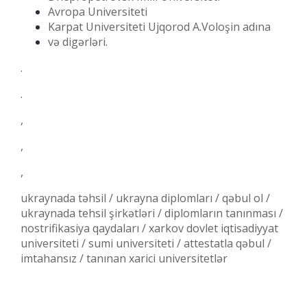
Avropa Universiteti
Karpat Universiteti Ujqorod A.Voloşin adına
və digərləri.
.
.
,
,
,
ukraynada təhsil / ukrayna diplomları / qəbul ol /
ukraynada tehsil şirkətləri / diplomların tanınması /
nostrifikasiya qaydaları / xarkov dovlet iqtisadiyyat
universiteti / sumi universiteti / attestatla qəbul /
imtahansız / tanınan xarici universitetlər