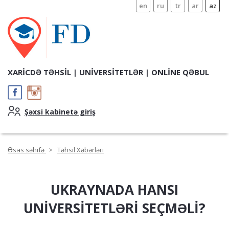
en
ru
tr
ar
az
XARICDƏ TƏHSIL | UNIVERSITETLƏR | ONLİNE QƏBUL
Şəxsi kabinetə giriş
Əsas səhifə
>
Təhsil Xəbərləri
UKRAYNADA HANSI
UNIVERSITETLƏRI SEÇMƏLI?