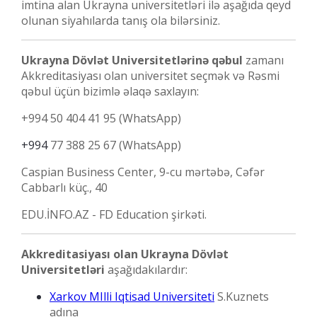
imtina alan Ukrayna universitetləri ilə aşağıda qeyd
olunan siyahılarda tanış ola bilərsiniz.
Ukrayna Dövlət Universitetlərinə qəbul
zamanı
Akkreditasiyası olan universitet seçmək və Rəsmi
qəbul üçün bizimlə əlaqə saxlayın:
+994 50 404 41 95 (WhatsApp)
+994
77 388 25 67 (WhatsApp)
Caspian Business Center, 9-cu mərtəbə,
Cəfər
Cabbarlı küç., 40
EDU.İNFO.AZ - FD Education şirkəti.
Akkreditasiyası olan Ukrayna Dövlət
Universitetləri
aşağıdakılardır:
Xarkov MIlli Iqtisad Universiteti
S.Kuznets
adına