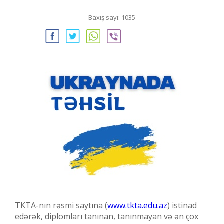
Baxış sayı: 1035
TKTA-nın rəsmi saytına (
www.tkta.edu.az
) istinad
edərək, diplomları tanınan, tanınmayan və ən çox