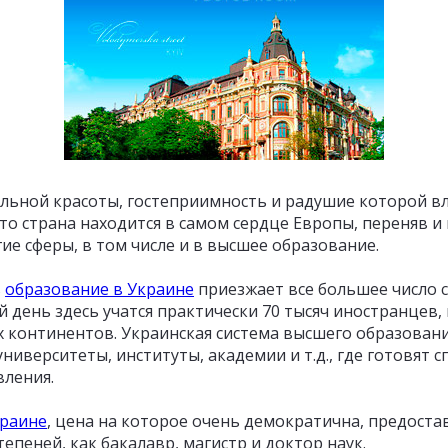
льной красоты, гостеприимность и радушие которой вл
что страна находится в самом сердце Европы, переняв 
ие сферы, в том числе и в высшее образование.
ь
образование в Украине
приезжает все большее число с
й день здесь учатся практически 70 тысяч иностранцев,
ых континентов. Украинская система высшего образован
ниверситеты, институты, академии и т.д., где готовят 
ления.
краине
, цена на которое очень демократична, предост
тепеней, как бакалавр, магистр и доктор наук.